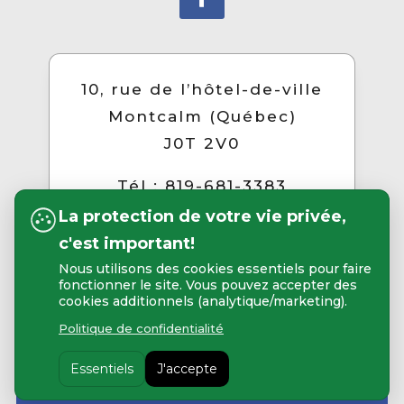
10, rue de l’hôtel-de-ville
Montcalm (Québec)
J0T 2V0
Tél : 819-681-3383
La protection de votre vie privée,
c'est important!

Nous utilisons des cookies essentiels pour faire
fonctionner le site. Vous pouvez accepter des
cookies additionnels (analytique/marketing).
Politique de confidentialité
© 2026 Municipalité de Montcalm - Tous
Essentiels
J'accepte
droits réservés | SIte web : Tramweb