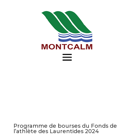
Je
m'abonne
à
l'infolettre
Je
veux
recevoir
l'infolettre
de
Programme de bourses du Fonds de
la
l’athlète des Laurentides 2024
Municipalité