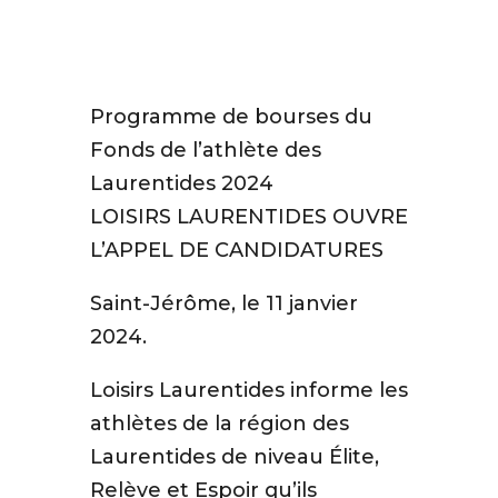
de
Montcalm
par
courriel.
Programme de bourses du
Fonds de l’athlète des
Prénom
Laurentides 2024
LOISIRS LAURENTIDES OUVRE
L’APPEL DE CANDIDATURES
Nom
Saint-Jérôme, le 11 janvier
2024.
Courriel
*
Loisirs Laurentides informe les
athlètes de la région des
JE
Laurentides de niveau Élite,
M'ABONNE
Relève et Espoir qu’ils