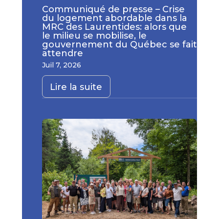
Communiqué de presse – Crise
du logement abordable dans la
MRC des Laurentides: alors que
le milieu se mobilise, le
gouvernement du Québec se fait
attendre
Juil 7, 2026
Lire la suite