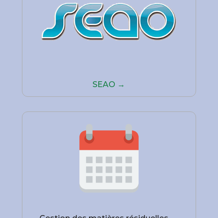
SEAO →