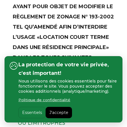
AYANT POUR OBJET DE MODIFIER LE
RÈGLEMENT DE ZONAGE N° 193-2002
TEL QU’AMENDÉ AFIN D’INTERDIRE
L’USAGE «LOCATION COURT TERME
DANS UNE RÉSIDENCE PRINCIPALE»
DANS LES ZONES SUIVANTES :
La protection de votre vie privée,
avis public 193-22-2023 ZONE 16-V
c'est important!
OU LIMITROPHES
Nous utilisons des cookies essentiels pour faire
avis public 193-21-2023 ZONE 15-V
fonctionner le site. Vous pouvez accepter des
cookies additionnels (analytique/marketing).
OU LIMITROPHES
Politique de confidentialité
avis public 193-20-2023 ZONE 14-V
OU LIMITROPHES
Essentiels
J'accepte
avis public 193-19-2023 ZONE 12-V
OU LIMITROPHES