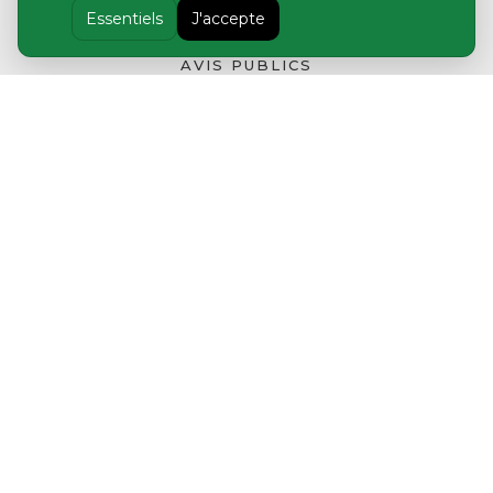
Essentiels
J'accepte
AVIS PUBLICS
LOCATION COURT TERME
CONFIRMATIONS DE TAXES
ADMINISTRATION MUNICIPALE
SERVICES AUX CITOYENS
CULTURE ET LOISIRS
NOUS JOINDRE
BULLETIN MUNICIPAL
POLITIQUE DE CONFIDENTIALITÉ