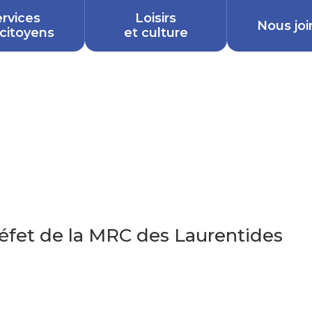
rvices
Loisirs
Nous joi
citoyens
et culture
éfet de la MRC des Laurentides