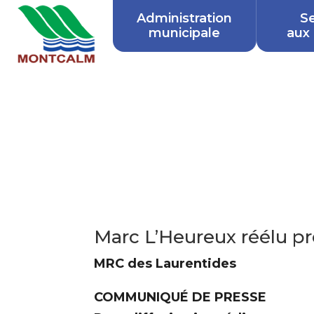
Je
Administration
Se
municipale
aux 
m'abonne
à
l'infolettre
Je
Marc L’Heureux réélu pr
veux
recevoir
MRC des Laurentides
l'infolettre
de
COMMUNIQUÉ DE PRESSE
la
Municipalité