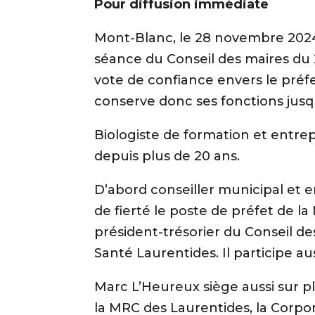
Pour diffusion immédiate
de
Montcalm
Mont-Blanc, le 28 novembre 2024 
par
séance du Conseil des maires du 
courriel.
vote de confiance envers le préfe
conserve donc ses fonctions jusq
Prénom
Biologiste de formation et entre
depuis plus de 20 ans.
Nom
D’abord conseiller municipal et 
de fierté le poste de préfet de 
Courriel
président-trésorier du Conseil des
*
Santé Laurentides. Il participe 
JE
Marc L’Heureux siège aussi sur pl
M'ABONNE
la MRC des Laurentides, la Corp