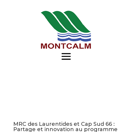
Je
m'abonne
à
l'infolettre
Je
veux
recevoir
l'infolettre
de
MRC des Laurentides et Cap Sud 66 :
la
Partage et innovation au programme
Municipalité