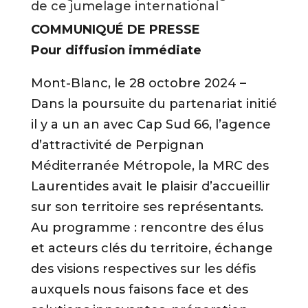
de ce jumelage international
de
COMMUNIQUÉ DE PRESSE
Montcalm
par
Pour diffusion immédiate
courriel.
Mont-Blanc, le 28 octobre 2024 –
Dans la poursuite du partenariat initié
Prénom
il y a un an avec Cap Sud 66, l’agence
d’attractivité de Perpignan
Nom
Méditerranée Métropole, la MRC des
Laurentides avait le plaisir d’accueillir
sur son territoire ses représentants.
Courriel
*
Au programme : rencontre des élus
et acteurs clés du territoire, échange
des visions respectives sur les défis
JE
M'ABONNE
auxquels nous faisons face et des