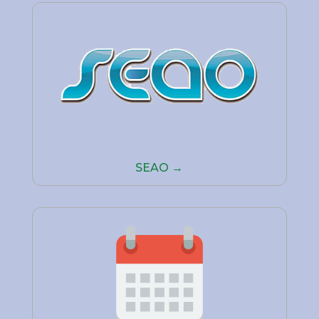
SEAO →